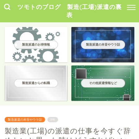
ツモトのブログ 製造(工場)派遣の裏
表
製造派遣のお得情報
製造派遣の本音やウラ話
製造派遣からの転職
その他派遣情報など
製造派遣の本音やウラ話
PR
製造業(工場)の派遣の仕事を今すぐ辞