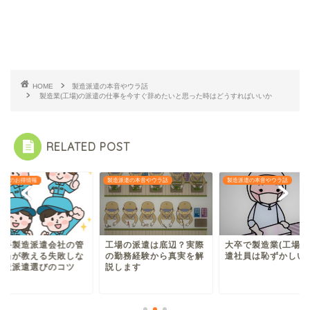
HOME
製造派遣の本音やウラ話
製造業(工場)の派遣の仕事を今すぐ辞めたいと思った時はどうすればいいか
RELATED POST
製造派遣の本音やウラ話
製造派遣の本音やウラ話
製造派遣の
の管
工場の派遣は底辺？実際
大卒で製造業(工場)の派
元大手
しな
の勤務経験から真実を解
遣社員は恥ずかしいのか
理担当
ツ
説します
い製造