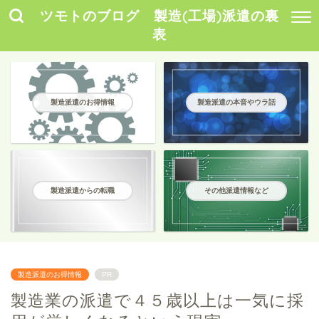
ツモトのブログ 製造(工場)派遣の裏
表
製造派遣のお得情報
製造派遣の本音やウラ話
製造派遣からの転職
その他派遣情報など
製造派遣のお得情報
PR
製造業の派遣で４５歳以上は一気に採