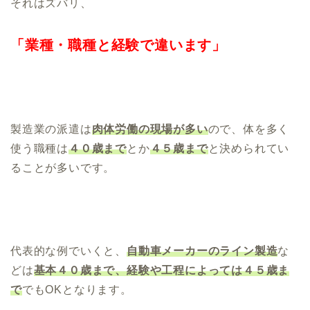
それはズバリ、
「業種・職種と経験で違います」
製造業の派遣は
肉体労働の現場が多い
ので、体を多く
使う職種は
４０歳まで
とか
４５歳まで
と決められてい
ることが多いです。
代表的な例でいくと、
自動車メーカーのライン製造
な
どは
基本４０歳まで、経験や工程によっては４５歳ま
で
でもOKとなります。