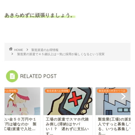
あきらめずに頑張りましょう。
HOME
製造派遣のお得情報
製造業の派遣で４５歳以上は一気に採用が厳しくなるという現実
RELATED POST
派遣のお得情報
製造派遣のお得情報
製造派遣の本音やウラ話
社祝い金５０万円や１
工場の派遣でスマホ代踏
製造業(工場)の派遣
０万円は嘘なのか 製
み倒し(滞納)はヤバ
人ですっと募集して
(工場)派遣で入社...
い！？ 遅れずに支払い
る、いつも募集して
す...
る...